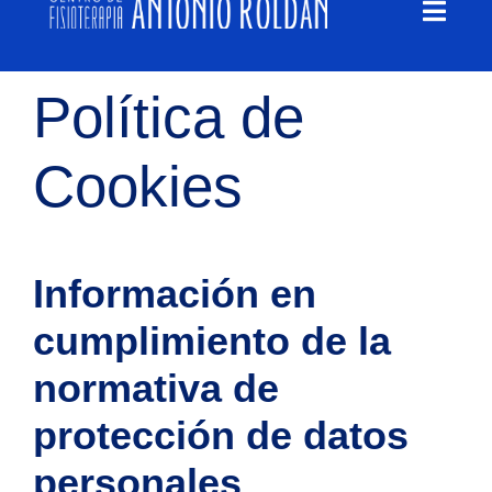
Toggl
contenido
Navig
QUIÉNES SOMOS
Política de
QUÉ TRATAMOS
Cookies
BLOG
Información en
EMPLEO
cumplimiento de la
CONTACTO
normativa de
protección de datos
personales