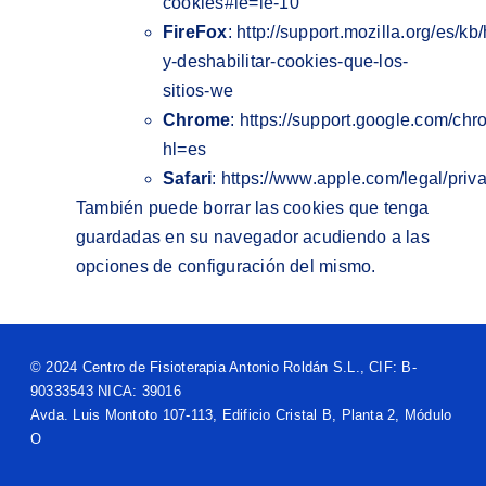
cookies#ie=ie-10
FireFox
:
http://support.mozilla.org/es/kb/
y-deshabilitar-cookies-que-los-
sitios-we
Chrome
:
https://support.google.com/c
hl=es
Safari
:
https://www.apple.com/legal/priv
También puede borrar las cookies que tenga
guardadas en su navegador acudiendo a las
opciones de configuración del mismo.
© 2024 Centro de Fisioterapia Antonio Roldán S.L., CIF: B-
90333543 NICA: 39016
Avda. Luis Montoto 107-113, Edificio Cristal B, Planta 2, Módulo
O