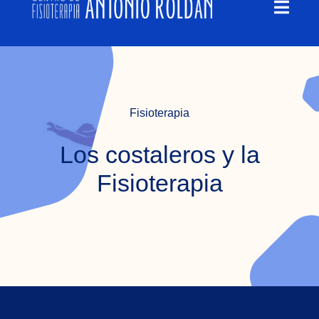
Toggl
contenido
Navig
QUIÉNES SOMOS
QUÉ TRATAMOS
Fisioterapia
BLOG
Los costaleros y la
Fisioterapia
EMPLEO
CONTACTO