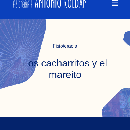
Toggl
contenido
Navig
QUIÉNES SOMOS
QUÉ TRATAMOS
Fisioterapia
BLOG
Los cacharritos y el
mareito
EMPLEO
CONTACTO