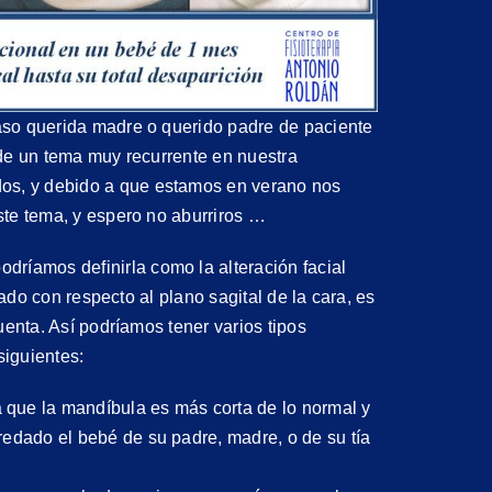
aso querida madre o querido padre de paciente
 de un tema muy recurrente en nuestra
dos, y debido a que estamos en verano nos
ste tema, y espero no aburriros …
podríamos definirla como la alteración facial
zado con respecto al plano sagital de la cara, es
uenta. Así podríamos tener varios tipos
siguientes:
a que la mandíbula es más corta de lo normal y
eredado el bebé de su padre, madre, o de su tía
Ej
Ejercicios
Ca