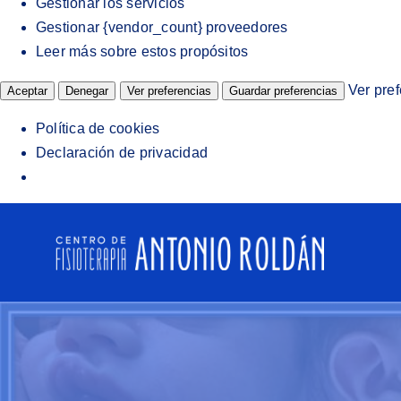
Gestionar los servicios
Gestionar {vendor_count} proveedores
Leer más sobre estos propósitos
Ver pre
Aceptar
Denegar
Ver preferencias
Guardar preferencias
Política de cookies
Declaración de privacidad
Saltar
al
contenido