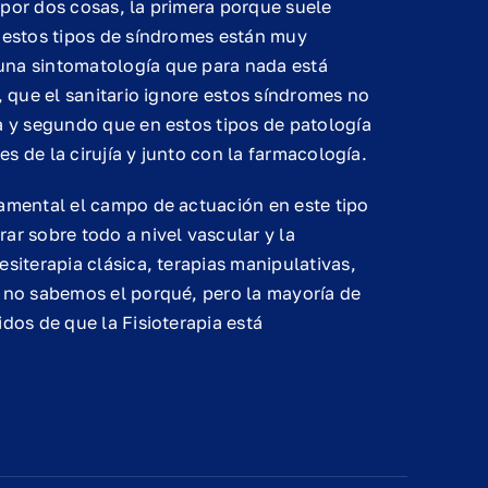
 por dos cosas, la primera porque suele
e estos tipos de síndromes están muy
una sintomatología que para nada está
, que el sanitario ignore estos síndromes no
a y segundo que en estos tipos de patología
es de la cirujía y junto con la farmacología.
E
damental el campo de actuación en este tipo
Ejercicios
C
ar sobre todo a nivel vascular y la
Propioceptivos
d
siterapia clásica, terapias manipulativas,
Básicos
H
, no sabemos el porqué, pero la mayoría de
dos de que la Fisioterapia está