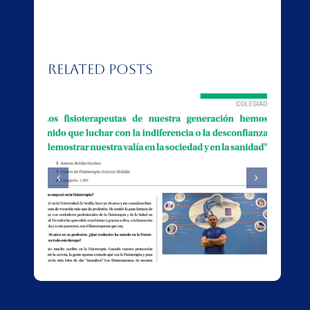
Related Posts
ista
Falsos Cólicos
de