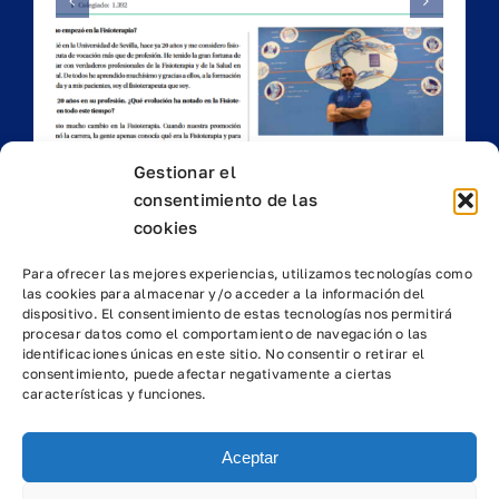
as
Gestionar el
consentimiento de las
cookies
Para ofrecer las mejores experiencias, utilizamos tecnologías como
las cookies para almacenar y/o acceder a la información del
dispositivo. El consentimiento de estas tecnologías nos permitirá
procesar datos como el comportamiento de navegación o las
identificaciones únicas en este sitio. No consentir o retirar el
consentimiento, puede afectar negativamente a ciertas
características y funciones.
© 2024 Centro de Fisioterapia Antonio Roldán S.L., CIF: B-
90333543 NICA: 39016
Avda. Luis Montoto 107-113, Edificio Cristal B, Planta 2,
Aceptar
Módulo O