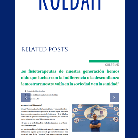
Related Posts
ista
Falsos Cólicos
de