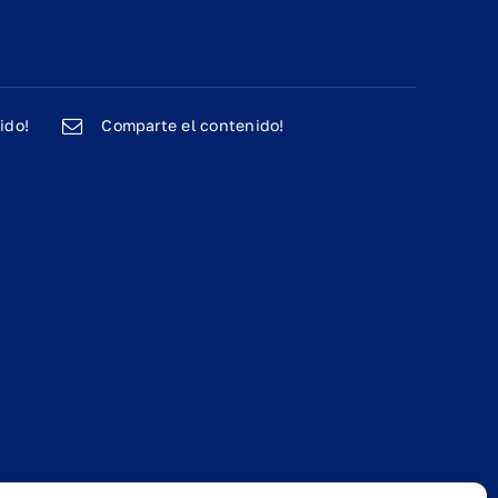
ido!
Comparte el contenido!
E
Ejercicios
C
Propioceptivos
d
Básicos
H