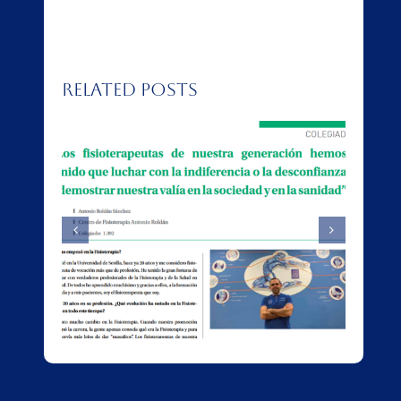
Related Posts
ista
Falsos Cólicos
de