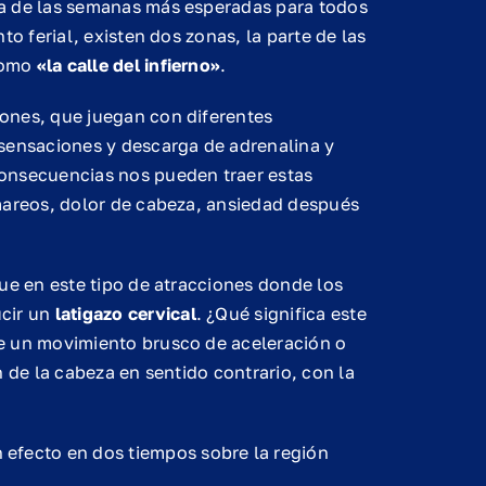
a de las semanas más esperadas para todos
nto ferial, existen dos zonas, la parte de las
 como
«la calle del infierno»
.
ones, que juegan con diferentes
sensaciones y descarga de adrenalina y
onsecuencias nos pueden traer estas
E
mareos, dolor de cabeza, ansiedad después
Ejercicios
C
Propioceptivos
d
Básicos
ue en este tipo de atracciones donde los
H
ucir un
latigazo cervical
. ¿Qué significa este
e un movimiento brusco de aceleración o
 de la cabeza en sentido contrario, con la
efecto en dos tiempos sobre la región