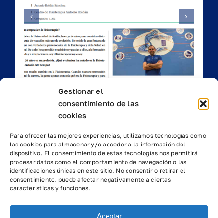
del
as
Falsos Cólicos
Gestionar el
consentimiento de las
cookies
Para ofrecer las mejores experiencias, utilizamos tecnologías como
las cookies para almacenar y/o acceder a la información del
dispositivo. El consentimiento de estas tecnologías nos permitirá
procesar datos como el comportamiento de navegación o las
identificaciones únicas en este sitio. No consentir o retirar el
consentimiento, puede afectar negativamente a ciertas
características y funciones.
© 2024 Centro de Fisioterapia Antonio Roldán S.L., CIF: B-
90333543 NICA: 39016
Avda. Luis Montoto 107-113, Edificio Cristal B, Planta 2,
Aceptar