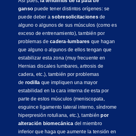
Así pues,
la tendinitis de la pata de
ganso
puede tener distintos orígenes: se
puede deber a
sobresolicitaciones
de
alguno o algunos de sus músculos (como es
exceso de entrenamiento), también por
problemas de
cadera-lumbares
que hagan
que alguno o algunos de ellos tengan que
estabilizar esta zona (muy frecuente en
Hernias discales lumbares, artrosis de
cadera, etc.), también por problemas
de
rodilla
que impliquen una mayor
estabilidad en la cara interna de esta por
parte de estos músculos (meniscopata,
esguince ligamento lateral interno, síndrome
hiperpresión rotuliana, etc.), también
por
alteración biomecánica
del miembro
inferior que haga que aumente la tensión en