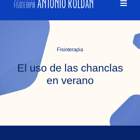
Toggl
contenido
Navig
QUIÉNES SOMOS
QUÉ TRATAMOS
Fisioterapia
BLOG
El uso de las chanclas
en verano
EMPLEO
CONTACTO