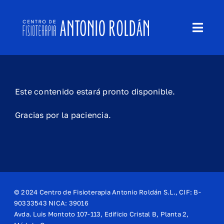
Saltar
al
Toggl
contenido
Navig
QUIÉNES SOMOS
QUÉ TRATAMOS
Este contenido estará pronto disponible.
Gracias por la paciencia.
BLOG
EMPLEO
CONTACTO
© 2024 Centro de Fisioterapia Antonio Roldán S.L., CIF: B-
90333543 NICA: 39016
Avda. Luis Montoto 107-113, Edificio Cristal B, Planta 2,